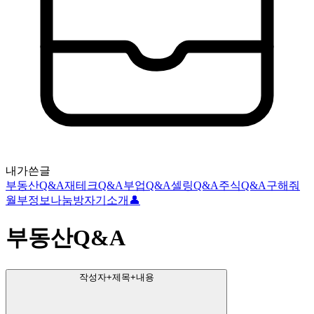
내가쓴글
부동산Q&A
재테크Q&A
부업Q&A
셀링Q&A
주식Q&A
구해줘
월부
정보나눔방
자기소개👤
부동산Q&A
작성자+제목+내용