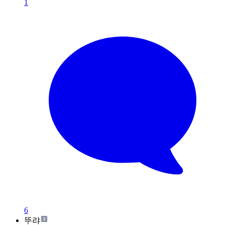
1
6
뚜랴