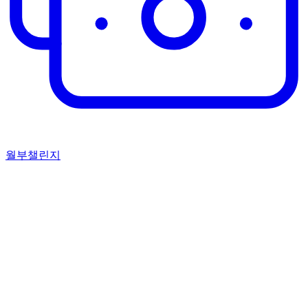
월부챌린지