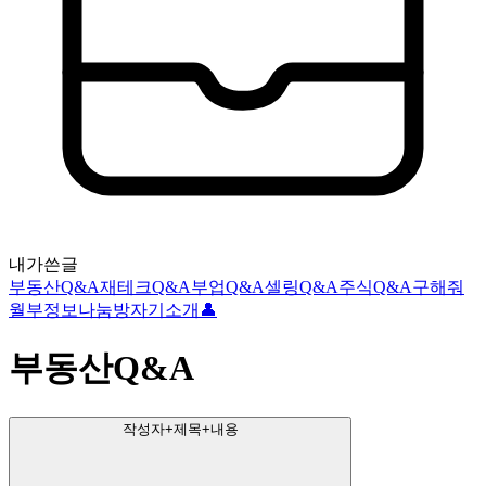
내가쓴글
부동산Q&A
재테크Q&A
부업Q&A
셀링Q&A
주식Q&A
구해줘
월부
정보나눔방
자기소개👤
부동산Q&A
작성자+제목+내용