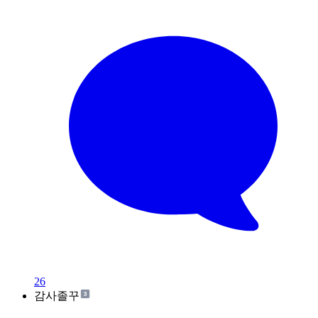
26
감사졸꾸