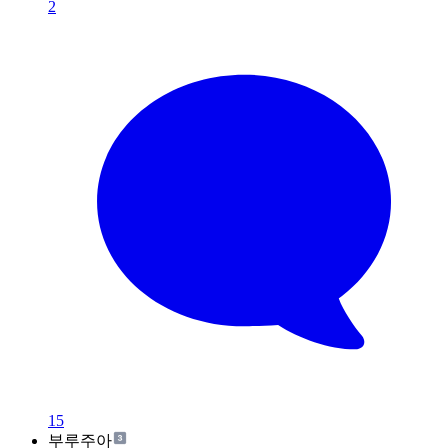
2
15
부루주아