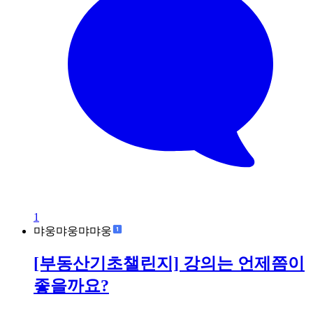
1
먀웅먀웅먀먀웅
[부동산기초챌린지] 강의는 언제쯤이
좋을까요?