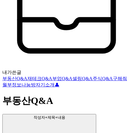
내가쓴글
부동산Q&A
재테크Q&A
부업Q&A
셀링Q&A
주식Q&A
구해줘
월부
정보나눔방
자기소개👤
부동산Q&A
작성자+제목+내용