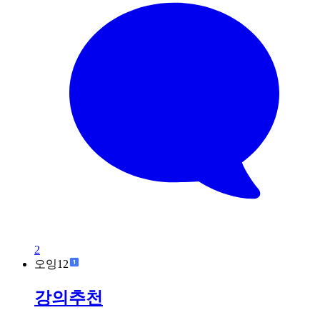
2
오잉12
강의추천