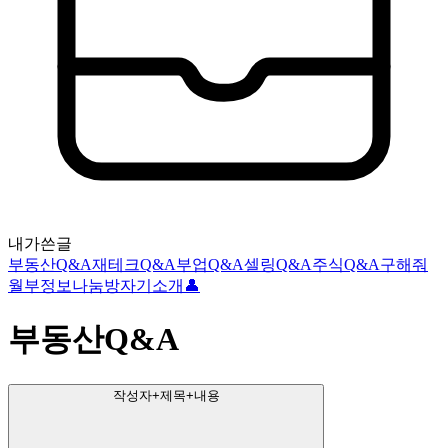
내가쓴글
부동산Q&A
재테크Q&A
부업Q&A
셀링Q&A
주식Q&A
구해줘
월부
정보나눔방
자기소개👤
부동산Q&A
작성자+제목+내용