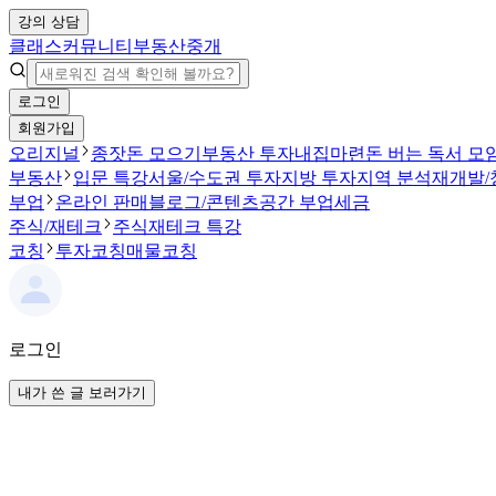
강의 상담
클래스
커뮤니티
부동산중개
로그인
회원가입
오리지널
종잣돈 모으기
부동산 투자
내집마련
돈 버는 독서 모
부동산
입문 특강
서울/수도권 투자
지방 투자
지역 분석
재개발/
부업
온라인 판매
블로그/콘텐츠
공간 부업
세금
주식/재테크
주식
재테크 특강
코칭
투자코칭
매물코칭
로그인
내가 쓴 글 보러가기