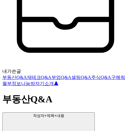
내가쓴글
부동산Q&A
재테크Q&A
부업Q&A
셀링Q&A
주식Q&A
구해줘
월부
정보나눔방
자기소개👤
부동산Q&A
작성자+제목+내용