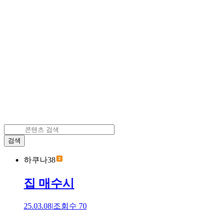
검색
하쿠나38
집 매수시
25.03.08
|
조회수
70