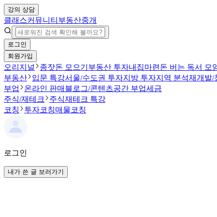
강의 상담
클래스
커뮤니티
부동산중개
로그인
회원가입
오리지널
종잣돈 모으기
부동산 투자
내집마련
돈 버는 독서 모
부동산
입문 특강
서울/수도권 투자
지방 투자
지역 분석
재개발/
부업
온라인 판매
블로그/콘텐츠
공간 부업
세금
주식/재테크
주식
재테크 특강
코칭
투자코칭
매물코칭
로그인
내가 쓴 글 보러가기