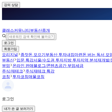
강의 상담
클래스
커뮤니티
부동산중개
로그인
회원가입
오리지널
종잣돈 모으기
부동산 투자
내집마련
돈 버는 독서 모
부동산
입문 특강
서울/수도권 투자
지방 투자
지역 분석
재개발/
부업
온라인 판매
블로그/콘텐츠
공간 부업
세금
주식/재테크
주식
재테크 특강
코칭
투자코칭
매물코칭
로그인
내가 쓴 글 보러가기