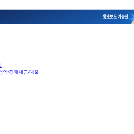
임
청약/경매
세금/대출