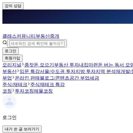
강의 상담
클래스
커뮤니티
부동산중개
로그인
회원가입
오리지널
종잣돈 모으기
부동산 투자
내집마련
돈 버는 독서 모
부동산
입문 특강
서울/수도권 투자
지방 투자
지역 분석
재개발/
부업
온라인 판매
블로그/콘텐츠
공간 부업
세금
주식/재테크
주식
재테크 특강
코칭
투자코칭
매물코칭
로그인
내가 쓴 글 보러가기