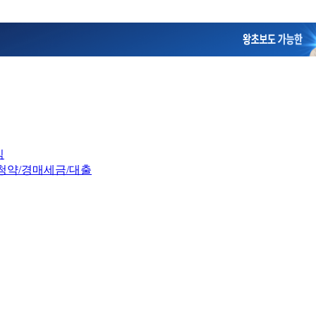
임
청약/경매
세금/대출