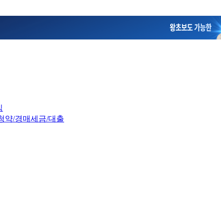
임
청약/경매
세금/대출