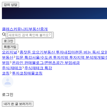
강의 상담
클래스
커뮤니티
부동산중개
로그인
회원가입
오리지널
종잣돈 모으기
부동산 투자
내집마련
돈 버는 독서 모
부동산
입문 특강
서울/수도권 투자
지방 투자
지역 분석
재개발/
부업
온라인 판매
블로그/콘텐츠
공간 부업
세금
주식/재테크
주식
재테크 특강
코칭
투자코칭
매물코칭
로그인
내가 쓴 글 보러가기