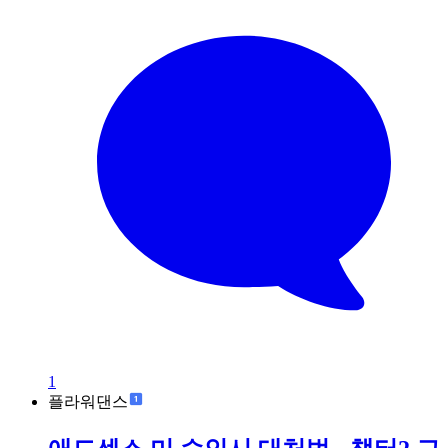
1
플라워댄스