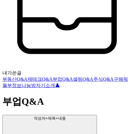
내가쓴글
부동산Q&A
재테크Q&A
부업Q&A
셀링Q&A
주식Q&A
구해줘
월부
정보나눔방
자기소개👤
부업Q&A
작성자+제목+내용