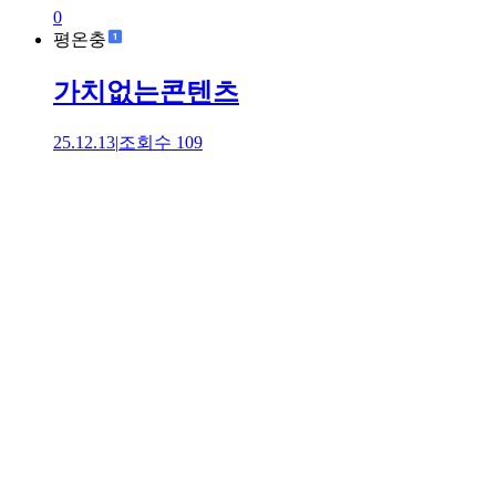
0
평온충
가치없는콘텐츠
25.12.13
|
조회수
109