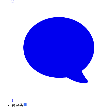
0
1
평온충