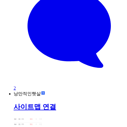
2
낭만적인햇살
사이트맵 연결