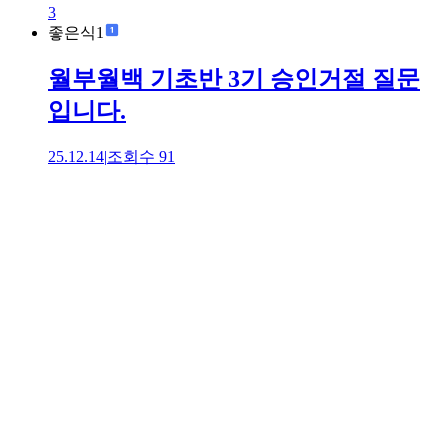
3
좋은식1
월부월백 기초반 3기 승인거절 질문
입니다.
25.12.14
|
조회수
91