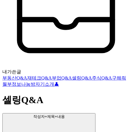
내가쓴글
부동산Q&A
재테크Q&A
부업Q&A
셀링Q&A
주식Q&A
구해줘
월부
정보나눔방
자기소개👤
셀링Q&A
작성자+제목+내용