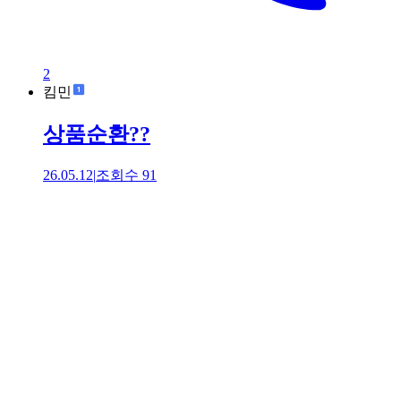
2
킴민
상품순환??
26.05.12
|
조회수
91