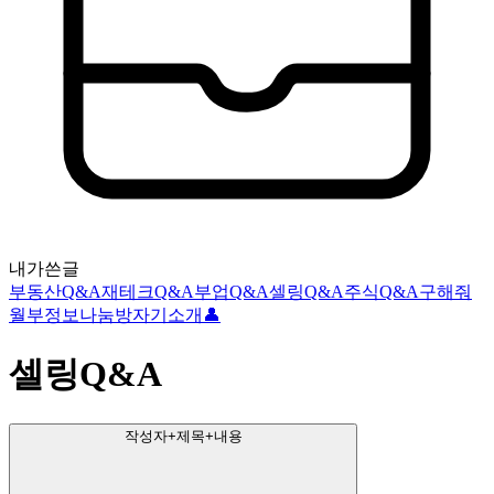
내가쓴글
부동산Q&A
재테크Q&A
부업Q&A
셀링Q&A
주식Q&A
구해줘
월부
정보나눔방
자기소개👤
셀링Q&A
작성자+제목+내용