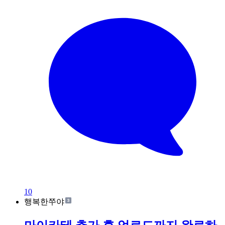
10
행복한쭈야