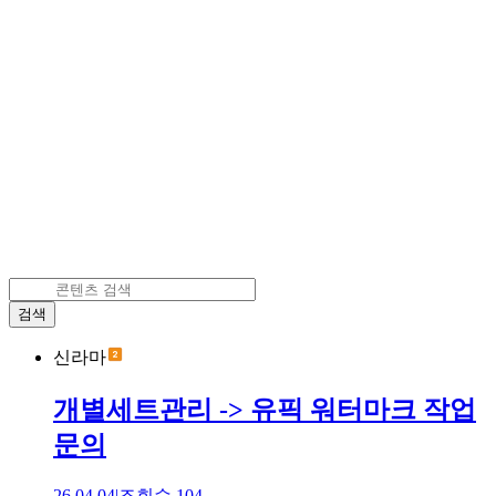
검색
신라마
개별세트관리 -> 유픽 워터마크 작업
문의
26.04.04
|
조회수
104