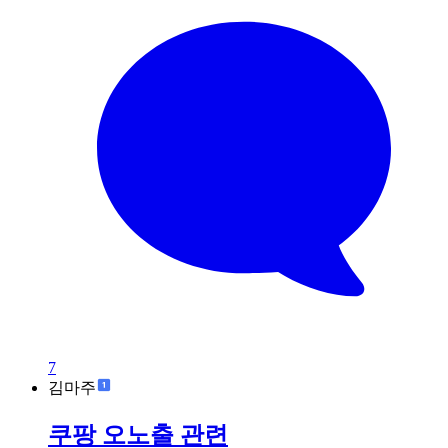
7
김마주
쿠팡 오노출 관련