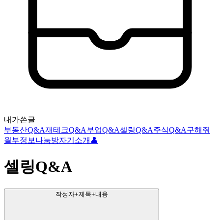
내가쓴글
부동산Q&A
재테크Q&A
부업Q&A
셀링Q&A
주식Q&A
구해줘
월부
정보나눔방
자기소개👤
셀링Q&A
작성자+제목+내용