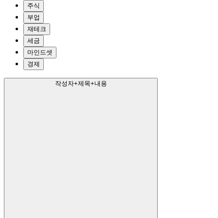
주식
부업
재테크
세금
마인드셋
경제
작성자+제목+내용