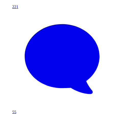
221
55