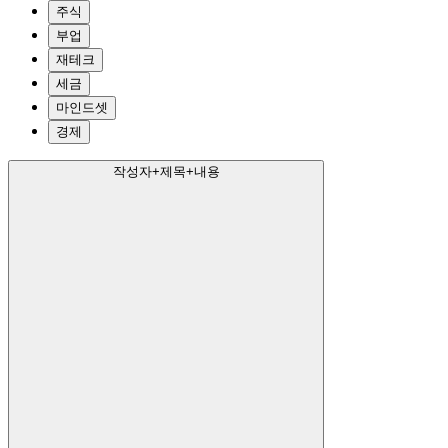
주식
부업
재테크
세금
마인드셋
경제
작성자+제목+내용