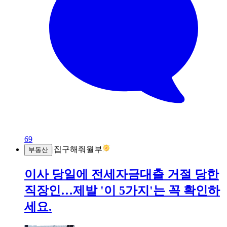
69
|
집구해줘월부
부동산
이사 당일에 전세자금대출 거절 당한
직장인…제발 '이 5가지'는 꼭 확인하
세요.