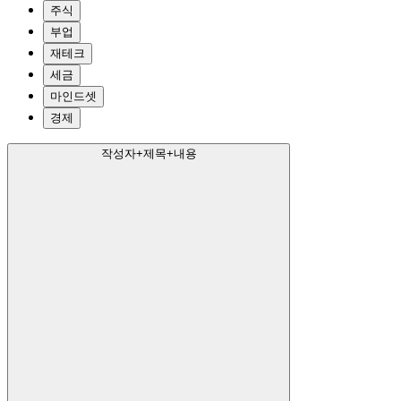
주식
부업
재테크
세금
마인드셋
경제
작성자+제목+내용