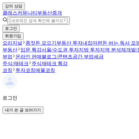
강의 상담
클래스
커뮤니티
부동산중개
로그인
회원가입
오리지널
종잣돈 모으기
부동산 투자
내집마련
돈 버는 독서 모
부동산
입문 특강
서울/수도권 투자
지방 투자
지역 분석
재개발/
부업
온라인 판매
블로그/콘텐츠
공간 부업
세금
주식/재테크
주식
재테크 특강
코칭
투자코칭
매물코칭
로그인
내가 쓴 글 보러가기