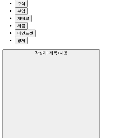
주식
부업
재테크
세금
마인드셋
경제
작성자+제목+내용