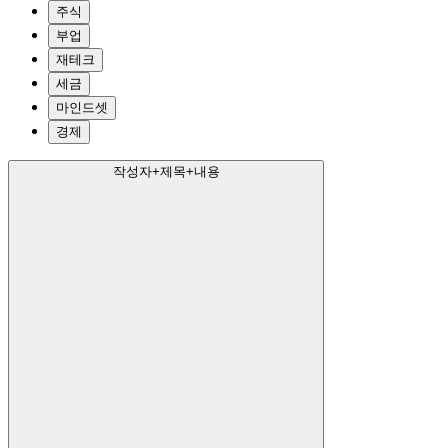
주식
부업
재테크
세금
마인드셋
경제
작성자+제목+내용