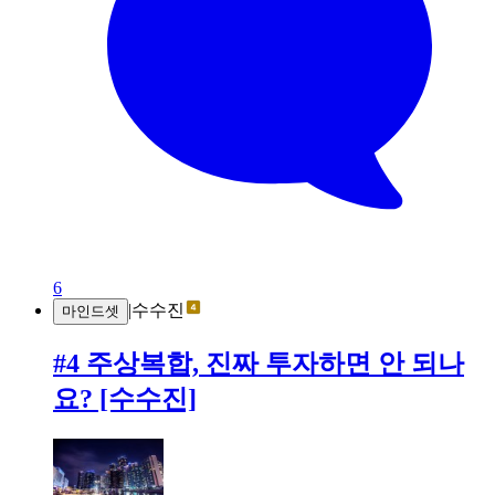
6
|
수수진
마인드셋
#4 주상복합, 진짜 투자하면 안 되나
요? [수수진]