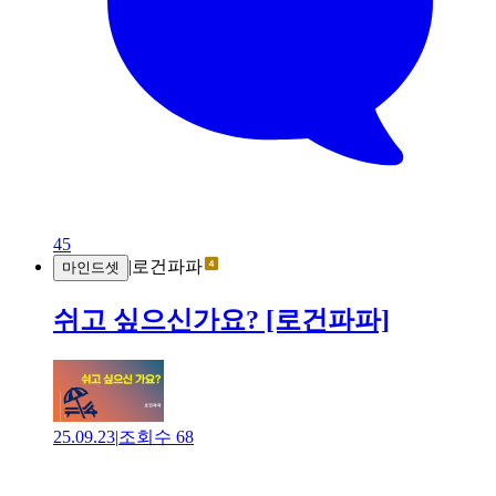
45
|
로건파파
마인드셋
쉬고 싶으신가요? [로건파파]
25.09.23
|
조회수
68