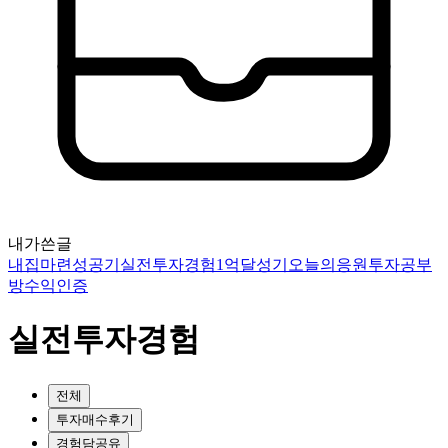
내가쓴글
내집마련성공기
실전투자경험
1억달성기
오늘의응원
투자공부
방
수익인증
실전투자경험
전체
투자매수후기
경험담공유