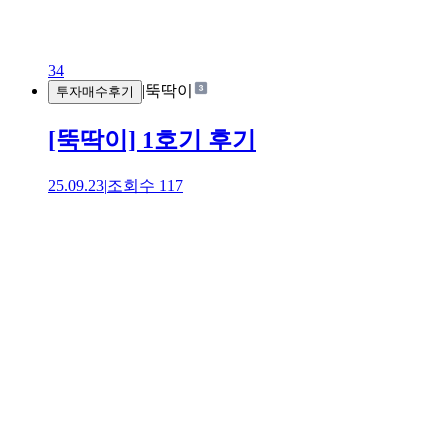
34
|
뚝딱이
투자매수후기
[뚝딱이] 1호기 후기
25.09.23
|
조회수
117