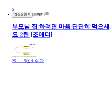
5
|
조에디
경험담공유
부모님 집 하려면 마음 단단히 먹으세
요-2탄 [조에디]
25.11.15
|
조회수
72