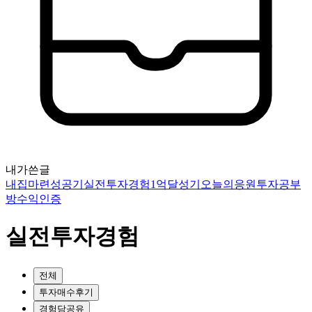
내가쓴글
내집마련성공기
실전투자경험
1억달성기
오늘의응원
투자공부
방
수익인증
실전투자경험
전체
투자매수후기
경험담공유