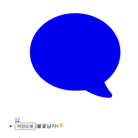
12
|
불꽃남자v
마인드셋