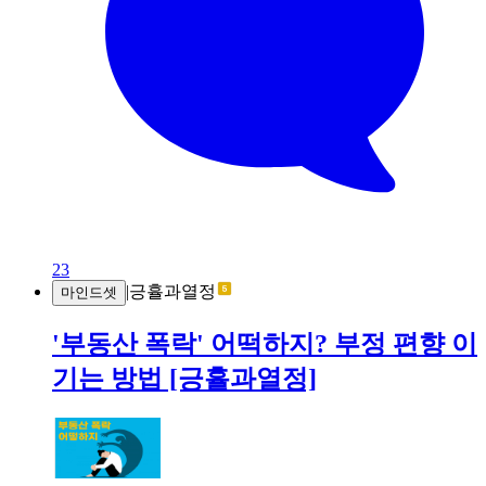
23
|
긍휼과열정
마인드셋
'부동산 폭락' 어떡하지? 부정 편향 이
기는 방법 [긍휼과열정]