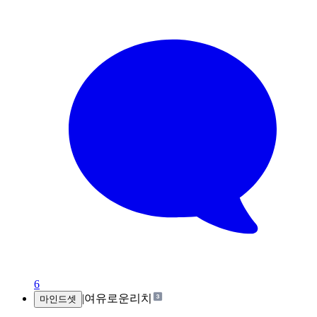
6
|
여유로운리치
마인드셋