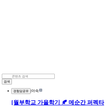
검색
|
아속
경험담공유
[월부학교 가을학기 🍂 메순간 퍼펙타