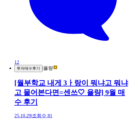
12
|
욜량
투자매수후기
[월부학교 내게 3ㅏ랑이 뭐냐고 뭐냐
고 물어본다면=센쓰🤍 욜량] 9월 매
수 후기
25.10.29
|
조회수
81