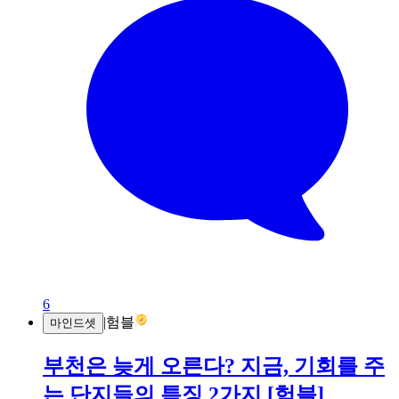
6
|
험블
마인드셋
부천은 늦게 오른다? 지금, 기회를 주
는 단지들의 특징 2가지 [험블]