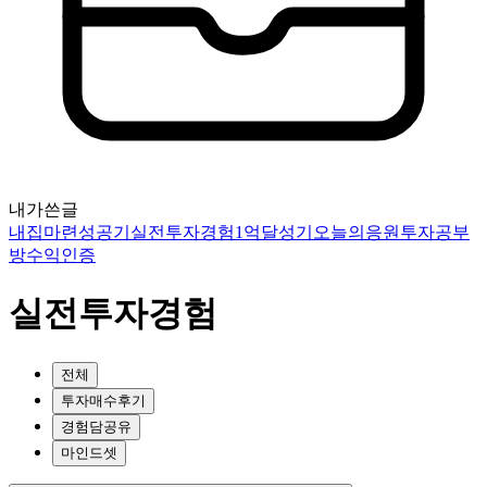
내가쓴글
내집마련성공기
실전투자경험
1억달성기
오늘의응원
투자공부
방
수익인증
실전투자경험
전체
투자매수후기
경험담공유
마인드셋