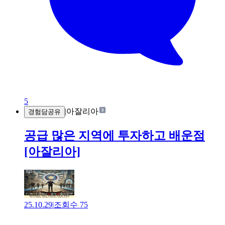
5
|
아잘리아
경험담공유
공급 많은 지역에 투자하고 배운점
[아잘리아]
25.10.29
|
조회수
75