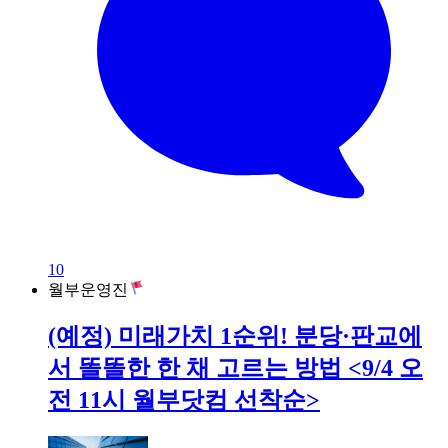
10
월부운영진
(예정) 미래가치 1순위! 분당·판교에
서 똘똘한 한 채 고르는 방법 <9/4 오
전 11시 월부닷컴 선착순>