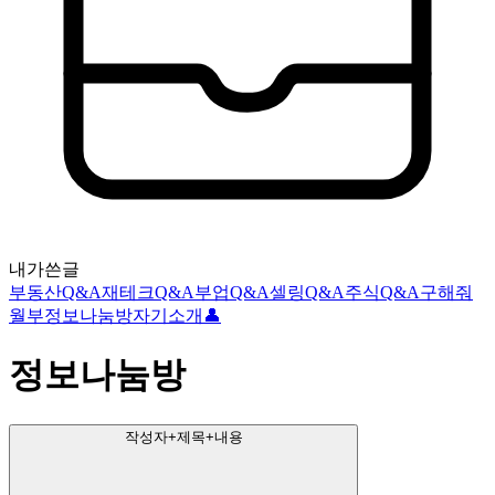
내가쓴글
부동산Q&A
재테크Q&A
부업Q&A
셀링Q&A
주식Q&A
구해줘
월부
정보나눔방
자기소개👤
정보나눔방
작성자+제목+내용