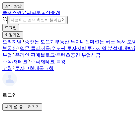
강의 상담
클래스
커뮤니티
부동산중개
로그인
회원가입
오리지널
종잣돈 모으기
부동산 투자
내집마련
돈 버는 독서 모
부동산
입문 특강
서울/수도권 투자
지방 투자
지역 분석
재개발/
부업
온라인 판매
블로그/콘텐츠
공간 부업
세금
주식/재테크
주식
재테크 특강
코칭
투자코칭
매물코칭
로그인
내가 쓴 글 보러가기