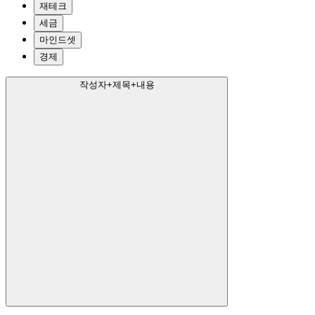
재테크
세금
마인드셋
경제
작성자+제목+내용