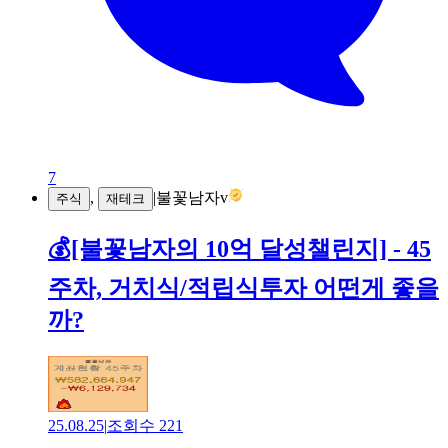
7
,
|
불꽃남자v
주식
재테크
💰[불꽃남자의 10억 달성챌린지] - 45
주차, 거치식/적립식투자 어떤게 좋을
까?
25.08.25
|
조회수
221