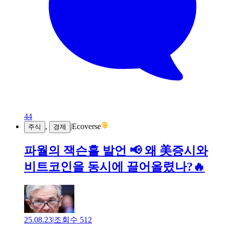
44
,
|
Ecoverse
주식
경제
파월의 잭슨홀 발언 📢 왜 美증시와
비트코인을 동시에 끌어올렸나?🔥
25.08.23
|
조회수
512