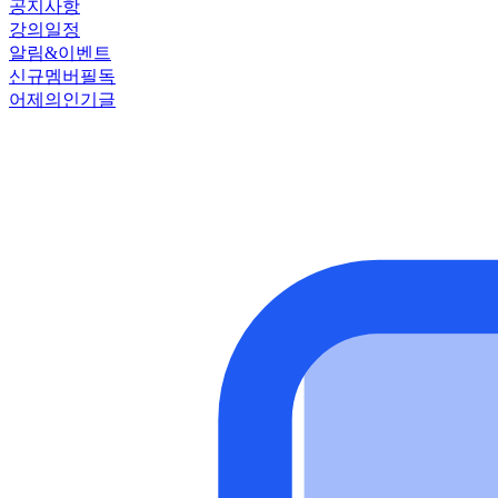
공지사항
강의일정
알림&이벤트
신규멤버필독
어제의인기글