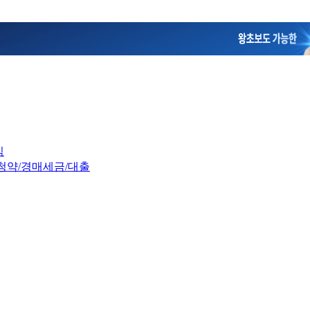
임
청약/경매
세금/대출