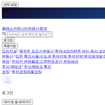
강의 상담
클래스
커뮤니티
부동산중개
로그인
회원가입
오리지널
종잣돈 모으기
부동산 투자
내집마련
돈 버는 독서 모
부동산
입문 특강
서울/수도권 투자
지방 투자
지역 분석
재개발/
부업
온라인 판매
블로그/콘텐츠
공간 부업
세금
주식/재테크
주식
재테크 특강
코칭
투자코칭
매물코칭
로그인
내가 쓴 글 보러가기