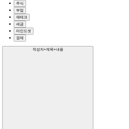
주식
부업
재테크
세금
마인드셋
경제
작성자+제목+내용