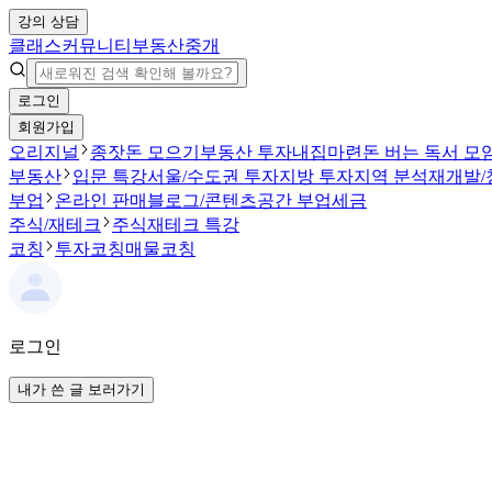
강의 상담
클래스
커뮤니티
부동산중개
로그인
회원가입
오리지널
종잣돈 모으기
부동산 투자
내집마련
돈 버는 독서 모
부동산
입문 특강
서울/수도권 투자
지방 투자
지역 분석
재개발/
부업
온라인 판매
블로그/콘텐츠
공간 부업
세금
주식/재테크
주식
재테크 특강
코칭
투자코칭
매물코칭
로그인
내가 쓴 글 보러가기