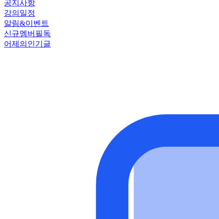
공지사항
강의일정
알림&이벤트
신규멤버필독
어제의인기글