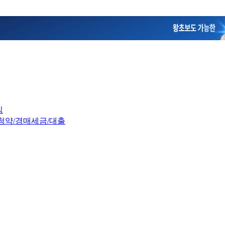
임
청약/경매
세금/대출