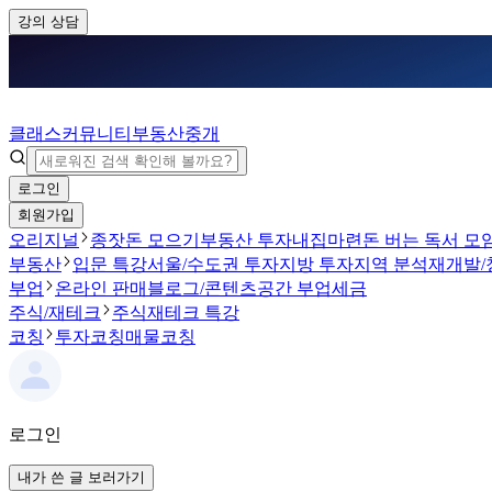
강의 상담
클래스
커뮤니티
부동산중개
로그인
회원가입
오리지널
종잣돈 모으기
부동산 투자
내집마련
돈 버는 독서 모
부동산
입문 특강
서울/수도권 투자
지방 투자
지역 분석
재개발/
부업
온라인 판매
블로그/콘텐츠
공간 부업
세금
주식/재테크
주식
재테크 특강
코칭
투자코칭
매물코칭
로그인
내가 쓴 글 보러가기