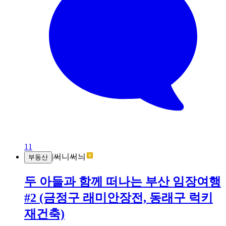
11
|
써니써늬
부동산
두 아들과 함께 떠나는 부산 임장여행
#2 (금정구 래미안장전, 동래구 럭키
재건축)