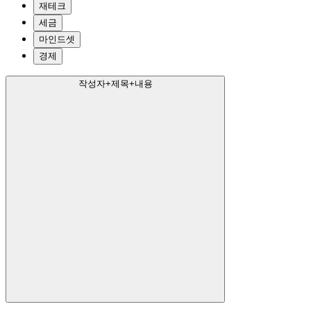
재테크
세금
마인드셋
경제
작성자+제목+내용