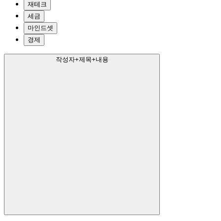
재테크
세금
마인드셋
경제
작성자+제목+내용