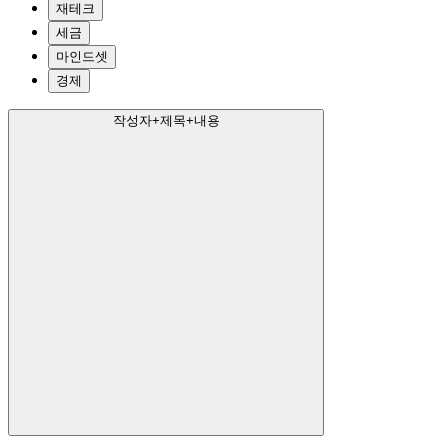
재테크
세금
마인드셋
경제
작성자+제목+내용