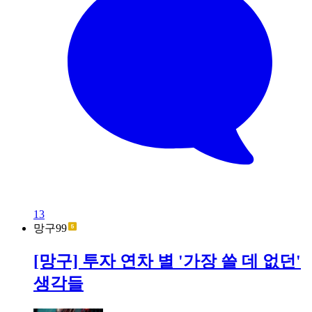
13
망구99
[망구] 투자 연차 별 '가장 쓸 데 없던'
생각들