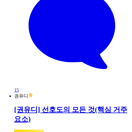
15
권유디
[권유디] 선호도의 모든 것(핵심 거주
요소)