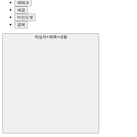
재테크
세금
마인드셋
경제
작성자+제목+내용