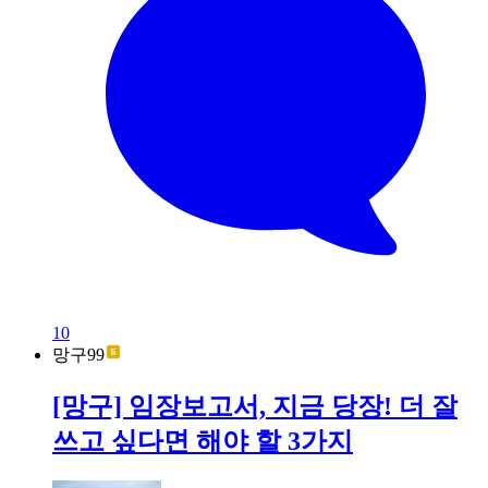
10
망구99
[망구] 임장보고서, 지금 당장! 더 잘
쓰고 싶다면 해야 할 3가지