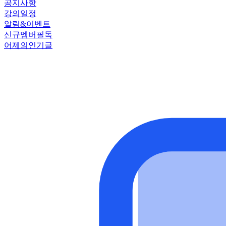
공지사항
강의일정
알림&이벤트
신규멤버필독
어제의인기글