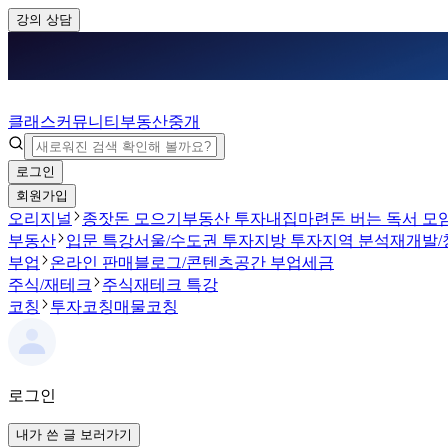
강의 상담
클래스
커뮤니티
부동산중개
로그인
회원가입
오리지널
종잣돈 모으기
부동산 투자
내집마련
돈 버는 독서 모
부동산
입문 특강
서울/수도권 투자
지방 투자
지역 분석
재개발/
부업
온라인 판매
블로그/콘텐츠
공간 부업
세금
주식/재테크
주식
재테크 특강
코칭
투자코칭
매물코칭
로그인
내가 쓴 글 보러가기