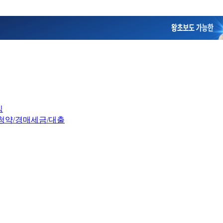
임
청약/경매
세금/대출