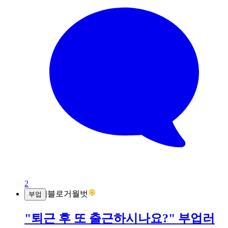
2
|
블로거월벗
부업
"퇴근 후 또 출근하시나요?" 부업러