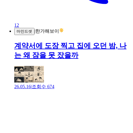
12
|
한가해보이
마인드셋
계약서에 도장 찍고 집에 오던 밤, 나
는 왜 잠을 못 잤을까
26.05.16
|
조회수
674