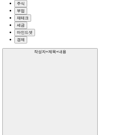
주식
부업
재테크
세금
마인드셋
경제
작성자+제목+내용