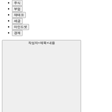
주식
부업
재테크
세금
마인드셋
경제
작성자+제목+내용