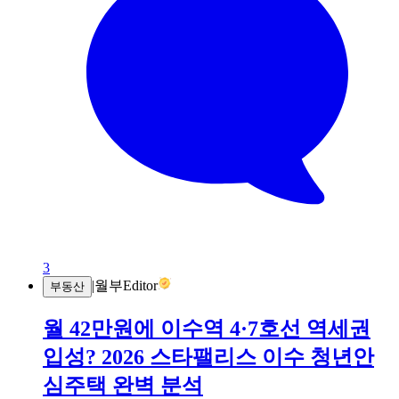
3
|
월부Editor
부동산
월 42만원에 이수역 4·7호선 역세권
입성? 2026 스타팰리스 이수 청년안
심주택 완벽 분석