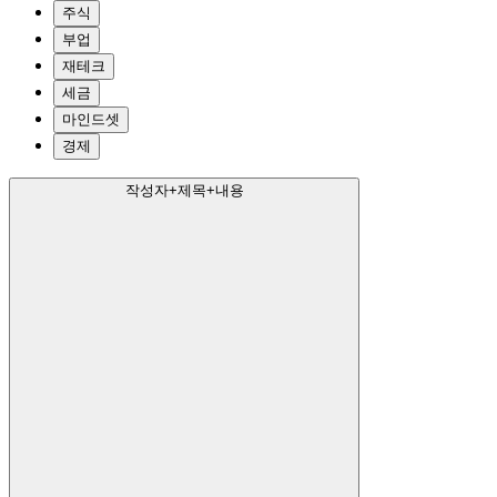
주식
부업
재테크
세금
마인드셋
경제
작성자+제목+내용