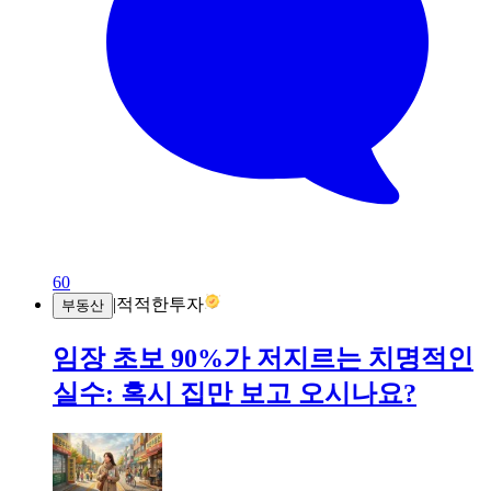
60
|
적적한투자
부동산
​임장 초보 90%가 저지르는 치명적인
실수: 혹시 집만 보고 오시나요?