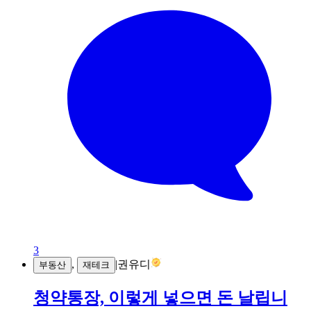
3
,
|
권유디
부동산
재테크
청약통장, 이렇게 넣으면 돈 날립니