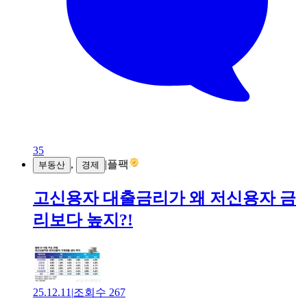
35
,
|
플팩
부동산
경제
고신용자 대출금리가 왜 저신용자 금
리보다 높지?!
25.12.11
|
조회수
267