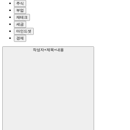
주식
부업
재테크
세금
마인드셋
경제
작성자+제목+내용