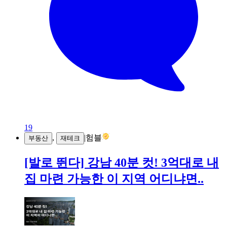
19
,
|
험블
부동산
재테크
[발로 뛴다] 강남 40분 컷! 3억대로 내
집 마련 가능한 이 지역 어디냐면..