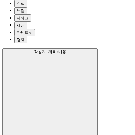
주식
부업
재테크
세금
마인드셋
경제
작성자+제목+내용