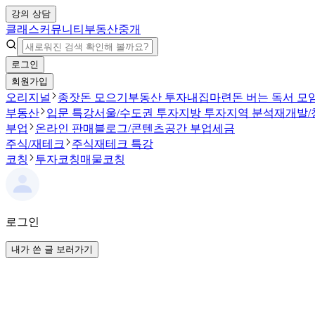
강의 상담
클래스
커뮤니티
부동산중개
로그인
회원가입
오리지널
종잣돈 모으기
부동산 투자
내집마련
돈 버는 독서 모
부동산
입문 특강
서울/수도권 투자
지방 투자
지역 분석
재개발/
부업
온라인 판매
블로그/콘텐츠
공간 부업
세금
주식/재테크
주식
재테크 특강
코칭
투자코칭
매물코칭
로그인
내가 쓴 글 보러가기