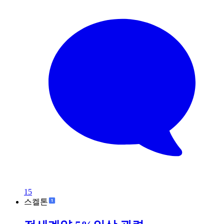
15
스켈톤