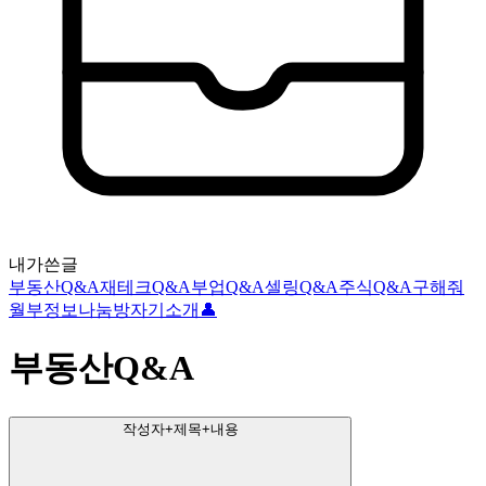
내가쓴글
부동산Q&A
재테크Q&A
부업Q&A
셀링Q&A
주식Q&A
구해줘
월부
정보나눔방
자기소개👤
부동산Q&A
작성자+제목+내용