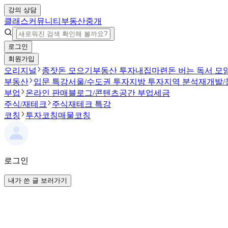
강의 상담
클래스
커뮤니티
부동산중개
로그인
회원가입
오리지널
종잣돈 모으기
부동산 투자
내집마련
돈 버는 독서 모
부동산
입문 특강
서울/수도권 투자
지방 투자
지역 분석
재개발/
부업
온라인 판매
블로그/콘텐츠
공간 부업
세금
주식/재테크
주식
재테크 특강
코칭
투자코칭
매물코칭
로그인
내가 쓴 글 보러가기