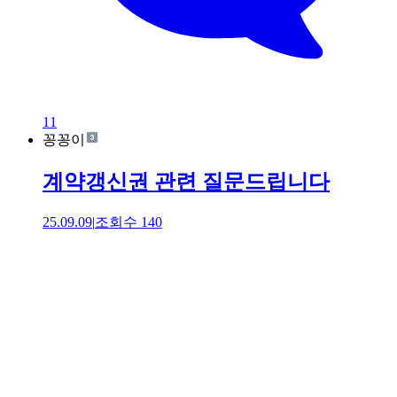
11
꽁꽁이
계약갱신권 관련 질문드립니다
25.09.09
|
조회수
140