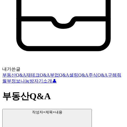
내가쓴글
부동산Q&A
재테크Q&A
부업Q&A
셀링Q&A
주식Q&A
구해줘
월부
정보나눔방
자기소개👤
부동산Q&A
작성자+제목+내용