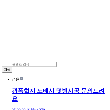
검색
성윰
광폭합지 도배시 덧방시공 문의드려
요
25.09.09
|
조회수
270