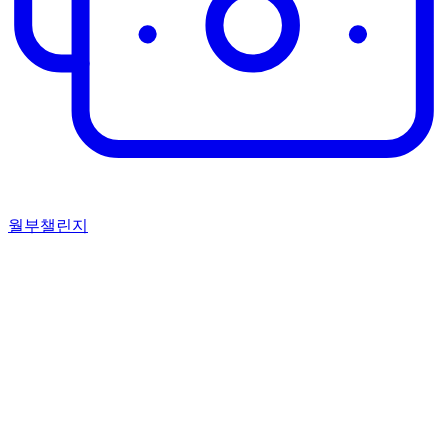
월부챌린지