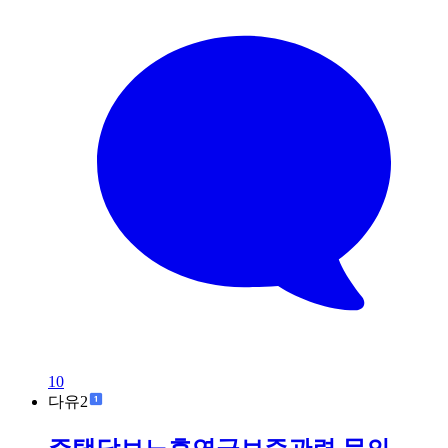
10
다유2