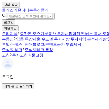
강의 상담
클래스
커뮤니티
부동산중개
로그인
회원가입
오리지널
종잣돈 모으기
부동산 투자
내집마련
돈 버는 독서 모
부동산
입문 특강
서울/수도권 투자
지방 투자
지역 분석
재개발/
부업
온라인 판매
블로그/콘텐츠
공간 부업
세금
주식/재테크
주식
재테크 특강
코칭
투자코칭
매물코칭
로그인
내가 쓴 글 보러가기