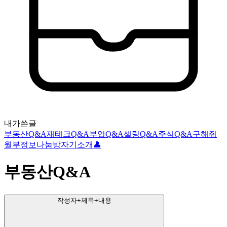
내가쓴글
부동산Q&A
재테크Q&A
부업Q&A
셀링Q&A
주식Q&A
구해줘
월부
정보나눔방
자기소개👤
부동산Q&A
작성자+제목+내용