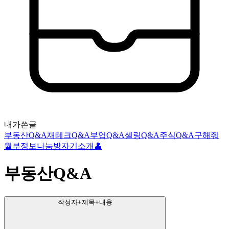
내가쓴글
부동산Q&A
재테크Q&A
부업Q&A
셀링Q&A
주식Q&A
구해줘
월부
정보나눔방
자기소개👤
부동산Q&A
작성자+제목+내용