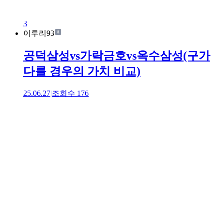
3
이루리93
공덕삼성vs가락금호vs옥수삼성(구가
다를 경우의 가치 비교)
25.06.27
|
조회수
176