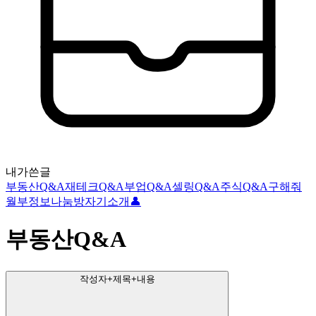
내가쓴글
부동산Q&A
재테크Q&A
부업Q&A
셀링Q&A
주식Q&A
구해줘
월부
정보나눔방
자기소개👤
부동산Q&A
작성자+제목+내용