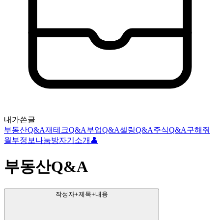
내가쓴글
부동산Q&A
재테크Q&A
부업Q&A
셀링Q&A
주식Q&A
구해줘
월부
정보나눔방
자기소개👤
부동산Q&A
작성자+제목+내용